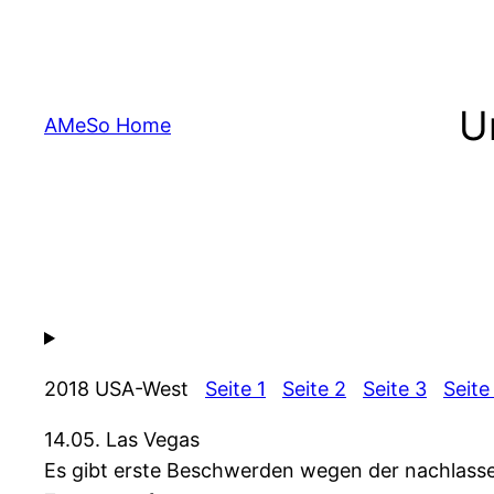
Zum
Inhalt
springen
U
AMeSo Home
2018 USA-West
Seite 1
Seite 2
Seite 3
Seite
14.05. Las Vegas
Es gibt erste Beschwerden wegen der nachlassen