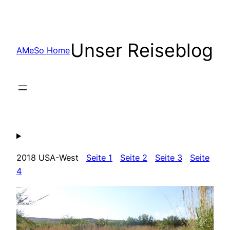
Zum
Inhalt
springen
Unser Reiseblog
AMeSo Home
2018 USA-West
Seite 1
Seite 2
Seite 3
Seite
4