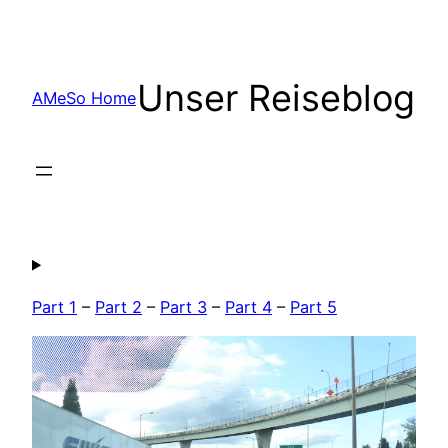
Zum
Inhalt
springen
Unser Reiseblog
AMeSo Home
Part 1
–
Part 2
–
Part 3
–
Part 4
–
Part 5